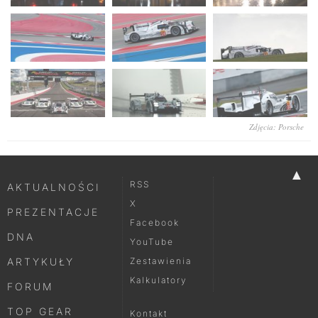
Zdjęcia: Porsche
▲
RSS
AKTUALNOŚCI
X
PREZENTACJE
Facebook
DNA
YouTube
ARTYKUŁY
Zestawienia
Kalkulatory
FORUM
TOP GEAR
Kontakt