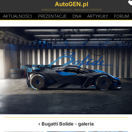
AutoGEN.pl
SAMOCHODY MARZEŃ I MOCNYCH WRAŻEŃ
AKTUALNOŚCI
PREZENTACJE
D
N
A
ARTYKUŁY
FORUM
Bugatti Bolide
- galeria