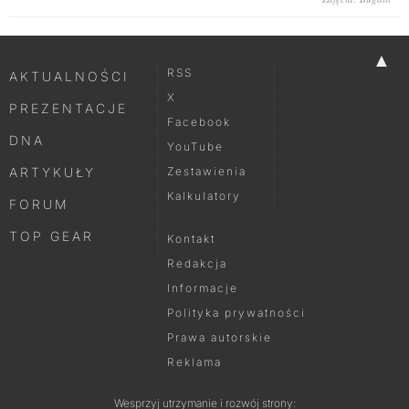
▲
RSS
AKTUALNOŚCI
X
PREZENTACJE
Facebook
DNA
YouTube
ARTYKUŁY
Zestawienia
Kalkulatory
FORUM
TOP GEAR
Kontakt
Redakcja
Informacje
Polityka prywatności
Prawa autorskie
Reklama
Wesprzyj utrzymanie i rozwój strony: