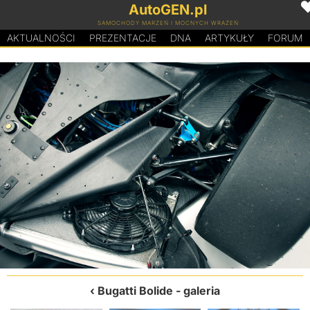
AutoGEN.pl
SAMOCHODY MARZEŃ I MOCNYCH WRAŻEŃ
AKTUALNOŚCI
PREZENTACJE
D
N
A
ARTYKUŁY
FORUM
Bugatti Bolide
- galeria