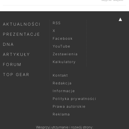
▲
RSS
AKTUALNOŚCI
X
PREZENTACJE
Facebook
DNA
YouTube
ARTYKUŁY
Zestawienia
Kalkulatory
FORUM
TOP GEAR
Kontakt
Redakcja
Informacje
Polityka prywatności
Prawa autorskie
Reklama
Wesprzyj utrzymanie i rozwój strony: