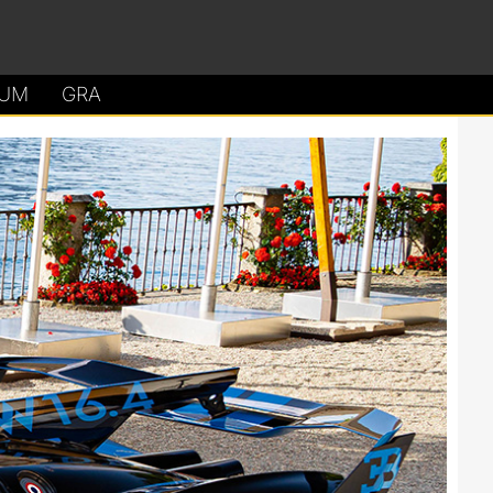
UM
GRA