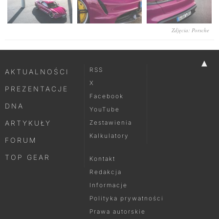
Zdjęcia: Porsche
▲
RSS
AKTUALNOŚCI
X
PREZENTACJE
Facebook
DNA
YouTube
ARTYKUŁY
Zestawienia
Kalkulatory
FORUM
TOP GEAR
Kontakt
Redakcja
Informacje
Polityka prywatności
Prawa autorskie