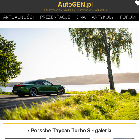
AutoGEN.pl
SAMOCHODY MARZEŃ I MOCNYCH WRAŻEŃ
AKTUALNOŚCI
PREZENTACJE
D
N
A
ARTYKUŁY
FORUM
Porsche Taycan Turbo S
- galeria