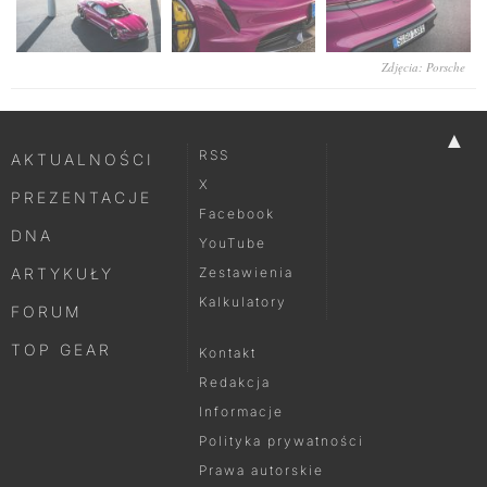
Zdjęcia: Porsche
▲
RSS
AKTUALNOŚCI
X
PREZENTACJE
Facebook
DNA
YouTube
ARTYKUŁY
Zestawienia
Kalkulatory
FORUM
TOP GEAR
Kontakt
Redakcja
Informacje
Polityka prywatności
Prawa autorskie