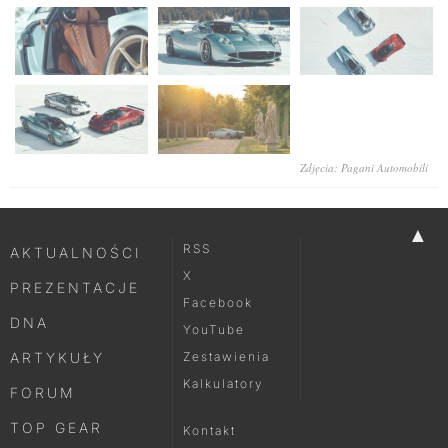
Zdjęcia: Pagani Automobili
▲
RSS
AKTUALNOŚCI
X
PREZENTACJE
Facebook
DNA
YouTube
ARTYKUŁY
Zestawienia
Kalkulatory
FORUM
TOP GEAR
Kontakt