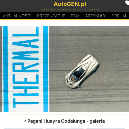
AutoGEN.pl
SAMOCHODY MARZEŃ I MOCNYCH WRAŻEŃ
AKTUALNOŚCI
PREZENTACJE
D
N
A
ARTYKUŁY
FORUM
Pagani Huayra Codalunga
- galeria