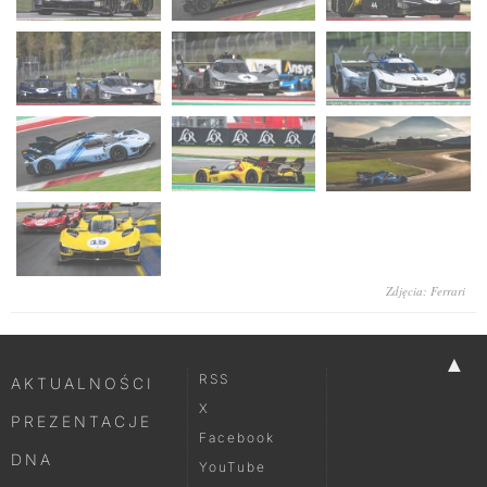
Zdjęcia: Ferrari
▲
RSS
AKTUALNOŚCI
X
PREZENTACJE
Facebook
DNA
YouTube