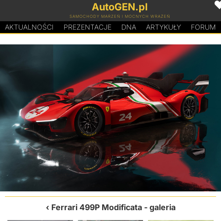
AutoGEN.pl
SAMOCHODY MARZEŃ I MOCNYCH WRAŻEŃ
AKTUALNOŚCI
PREZENTACJE
D
N
A
ARTYKUŁY
FORUM
Ferrari 499P Modificata
- galeria