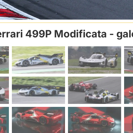
errari 499P Modificata
- gal