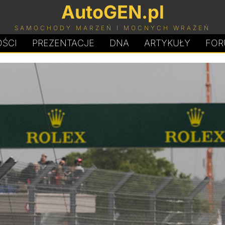
AutoGEN.pl
SAMOCHODY MARZEŃ I MOCNYCH WRAŻEŃ
ŚCI
PREZENTACJE
D
N
A
ARTYKUŁY
FOR