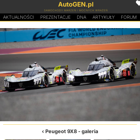
AutoGEN.pl
SAMOCHODY MARZEŃ I MOCNYCH WRAŻEŃ
AKTUALNOŚCI
PREZENTACJE
D
N
A
ARTYKUŁY
FORUM
Peugeot 9X8
- galeria