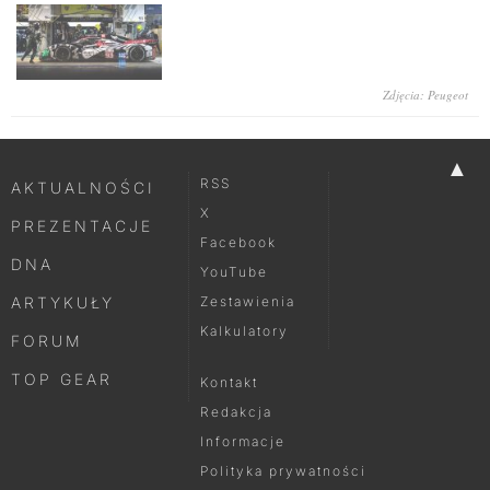
Zdjęcia: Peugeot
▲
RSS
AKTUALNOŚCI
X
PREZENTACJE
Facebook
DNA
YouTube
ARTYKUŁY
Zestawienia
Kalkulatory
FORUM
TOP GEAR
Kontakt
Redakcja
Informacje
Polityka prywatności