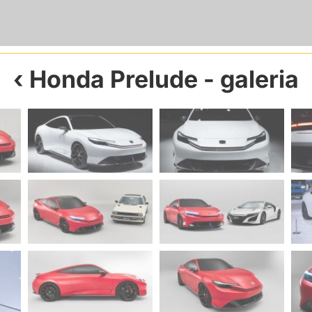
Honda Prelude
- galeria