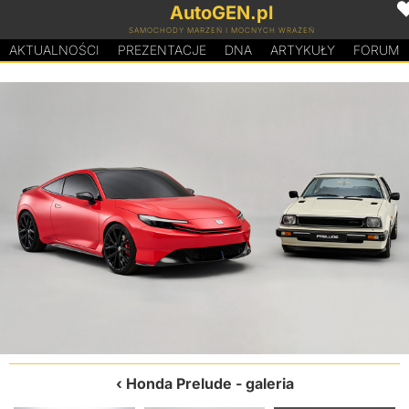
AutoGEN.pl
SAMOCHODY MARZEŃ I MOCNYCH WRAŻEŃ
AKTUALNOŚCI
PREZENTACJE
D
N
A
ARTYKUŁY
FORUM
Honda Prelude
- galeria