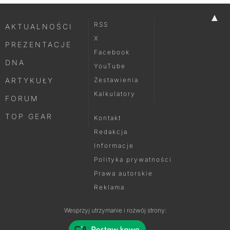
▲
RSS
AKTUALNOŚCI
X
PREZENTACJE
Facebook
DNA
YouTube
ARTYKUŁY
Zestawienia
Kalkulatory
FORUM
TOP GEAR
Kontakt
Redakcja
Informacje
Polityka prywatności
Prawa autorskie
Reklama
Wesprzyj utrzymanie i rozwój strony: