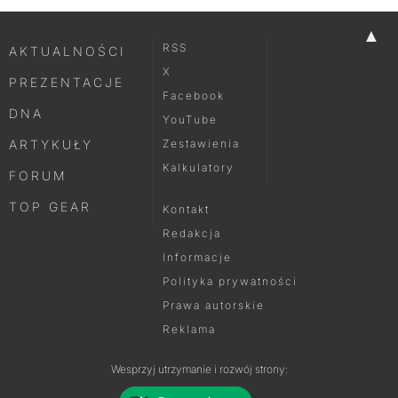
▲
RSS
AKTUALNOŚCI
X
PREZENTACJE
Facebook
DNA
YouTube
ARTYKUŁY
Zestawienia
Kalkulatory
FORUM
TOP GEAR
Kontakt
Redakcja
Informacje
Polityka prywatności
Prawa autorskie
Reklama
Wesprzyj utrzymanie i rozwój strony: