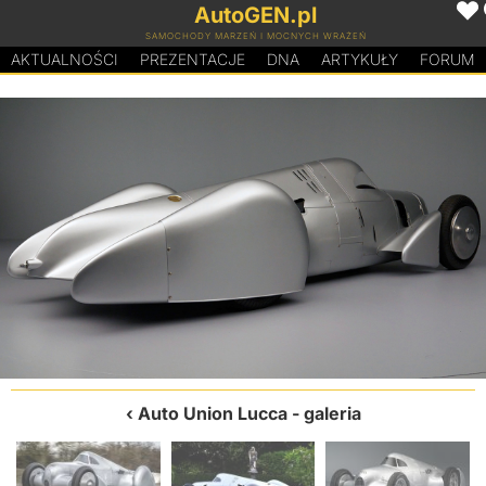
AutoGEN.pl
SAMOCHODY MARZEŃ I MOCNYCH WRAŻEŃ
AKTUALNOŚCI
PREZENTACJE
D
N
A
ARTYKUŁY
FORUM
Auto Union Lucca
- galeria