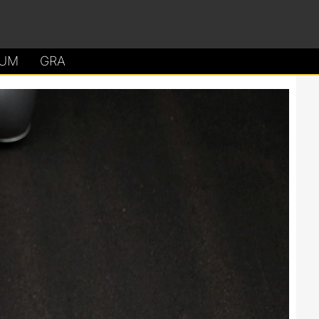
UM
GRA