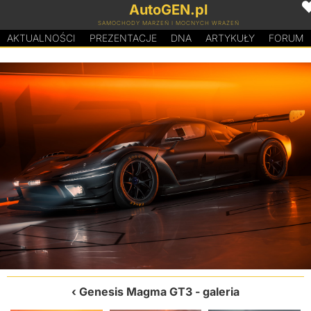
AutoGEN.pl
SAMOCHODY MARZEŃ I MOCNYCH WRAŻEŃ
AKTUALNOŚCI
PREZENTACJE
D
N
A
ARTYKUŁY
FORUM
Genesis Magma GT3
- galeria