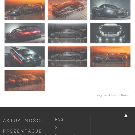
Zdjęcia: Genesis Motor
▲
RSS
AKTUALNOŚCI
X
PREZENTACJE