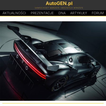
AutoGEN.pl
SAMOCHODY MARZEŃ I MOCNYCH WRAŻEŃ
AKTUALNOŚCI
PREZENTACJE
D
N
A
ARTYKUŁY
FORUM