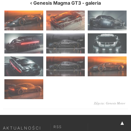
Genesis Magma GT3
- galeria
Zdjęcia: Genesis Motor
▲
RSS
AKTUALNOŚCI