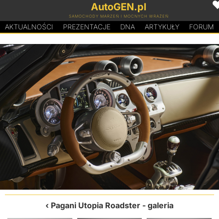
AutoGEN.pl
SAMOCHODY MARZEŃ I MOCNYCH WRAŻEŃ
AKTUALNOŚCI
PREZENTACJE
D
N
A
ARTYKUŁY
FORUM
Pagani Utopia Roadster
- galeria