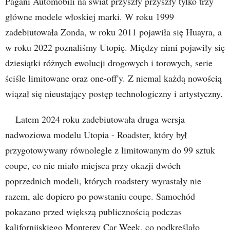
Pagani Automobili na świat przyszły przyszły tylko trzy
główne modele włoskiej marki. W roku 1999
zadebiutowała Zonda, w roku 2011 pojawiła się Huayra, a
w roku 2022 poznaliśmy Utopię. Między nimi pojawiły się
dziesiątki różnych ewolucji drogowych i torowych, serie
ściśle limitowane oraz one-off'y. Z niemal każdą nowością
wiązał się nieustający postęp technologiczny i artystyczny.
Latem 2024 roku zadebiutowała druga wersja
nadwoziowa modelu Utopia - Roadster, który był
przygotowywany równolegle z limitowanym do 99 sztuk
coupe, co nie miało miejsca przy okazji dwóch
poprzednich modeli, których roadstery wyrastały nie
razem, ale dopiero po powstaniu coupe. Samochód
pokazano przed większą publicznością podczas
kalifornijskiego Monterey Car Week, co podkreślało