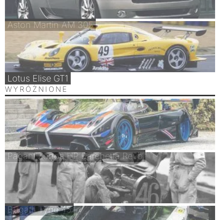
Aston Martin AM 305
Lotus Elise GT1
WYRÓŻNIONE
Pagani Zonda HP Barchetta Revo
Bugatti Type 45