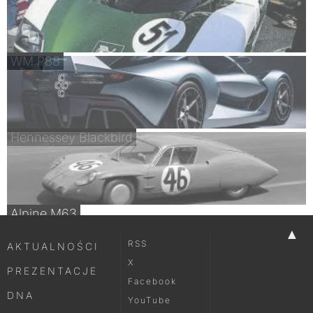
WM P88
Hennessey Blackbird
Alpine M63
▲
RSS
AKTUALNOŚCI
X
PREZENTACJE
Facebook
DNA
YouTube