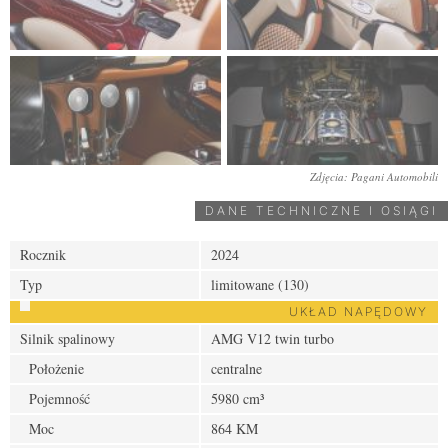
Zdjęcia: Pagani Automobili
DANE TECHNICZNE I OSIĄGI
Rocznik
2024
Typ
limitowane (130)
UKŁAD NAPĘDOWY
Silnik spalinowy
AMG V12 twin turbo
Położenie
centralne
Pojemność
5980 cm³
Moc
864 KM