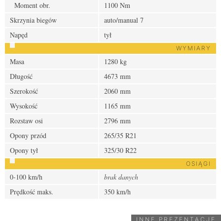
Moment obr.
1100 Nm
Skrzynia biegów
auto/manual 7
Napęd
tył
WYMIARY
Masa
1280 kg
Długość
4673 mm
Szerokość
2060 mm
Wysokość
1165 mm
Rozstaw osi
2796 mm
Opony przód
265/35 R21
Opony tył
325/30 R22
OSIĄGI
0-100 km/h
brak danych
Prędkość maks.
350 km/h
INNE PREZENTACJE