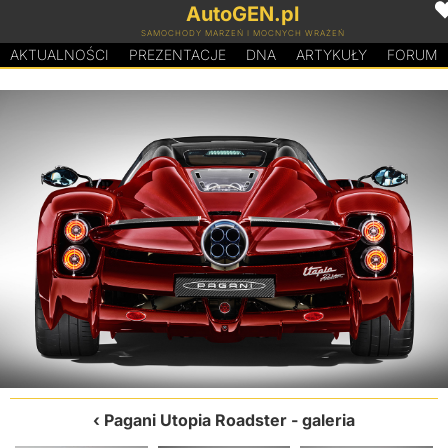
AutoGEN.pl
SAMOCHODY MARZEŃ I MOCNYCH WRAŻEŃ
AKTUALNOŚCI
PREZENTACJE
D
N
A
ARTYKUŁY
FORUM
Pagani Utopia Roadster
- galeria