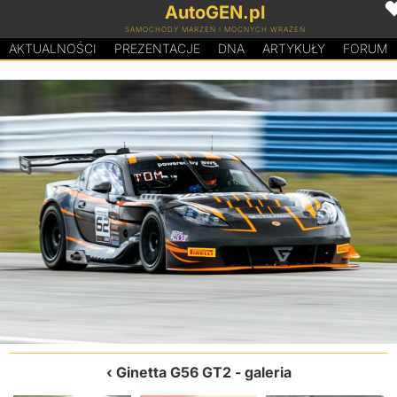
AutoGEN.pl
SAMOCHODY MARZEŃ I MOCNYCH WRAŻEŃ
AKTUALNOŚCI
PREZENTACJE
D
N
A
ARTYKUŁY
FORUM
Ginetta G56 GT2
- galeria