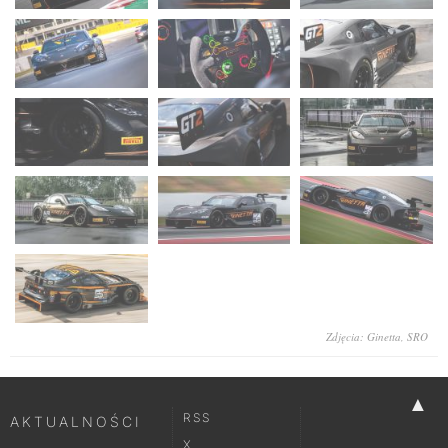
Zdjęcia: Ginetta, SRO
▲
RSS
AKTUALNOŚCI
X