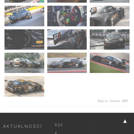
Zdjęcia: Ginetta, SRO
▲
RSS
AKTUALNOŚCI
X