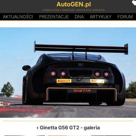
AutoGEN.pl
SAMOCHODY MARZEŃ I MOCNYCH WRAŻEŃ
AKTUALNOŚCI
PREZENTACJE
D
N
A
ARTYKUŁY
FORUM
Ginetta G56 GT2
- galeria