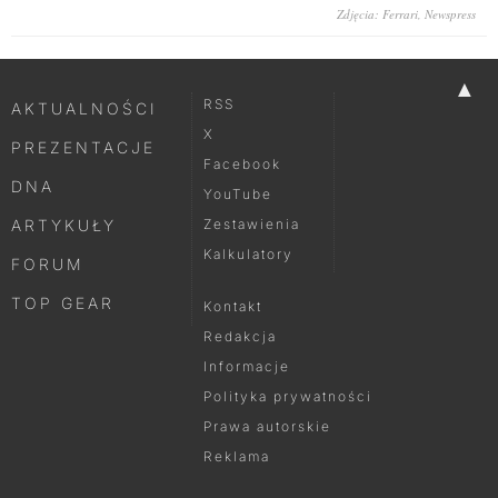
Zdjęcia: Ferrari, Newspress
▲
RSS
AKTUALNOŚCI
X
PREZENTACJE
Facebook
DNA
YouTube
ARTYKUŁY
Zestawienia
Kalkulatory
FORUM
TOP GEAR
Kontakt
Redakcja
Informacje
Polityka prywatności
Prawa autorskie
Reklama