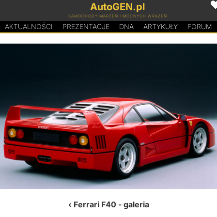
AutoGEN.pl
SAMOCHODY MARZEŃ I MOCNYCH WRAŻEŃ
AKTUALNOŚCI
PREZENTACJE
D
N
A
ARTYKUŁY
FORUM
Ferrari F40
- galeria