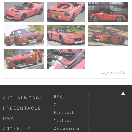
Zdjęcia: Vauxhall
▲
RSS
AKTUALNOŚCI
X
PREZENTACJE
Facebook
DNA
YouTube
ARTYKUŁY
Zestawienia