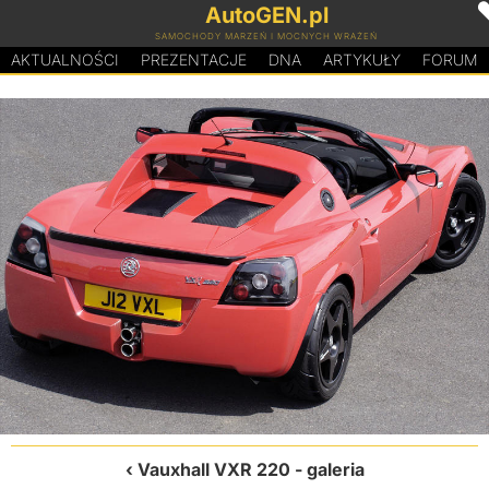
AutoGEN.pl
SAMOCHODY MARZEŃ I MOCNYCH WRAŻEŃ
AKTUALNOŚCI
PREZENTACJE
D
N
A
ARTYKUŁY
FORUM
Vauxhall VXR 220
- galeria