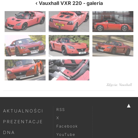
Vauxhall VXR 220
- galeria
Zdjęcia: Vauxhall
▲
RSS
AKTUALNOŚCI
X
PREZENTACJE
Facebook
DNA
YouTube