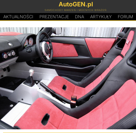
AutoGEN.pl
SAMOCHODY MARZEŃ I MOCNYCH WRAŻEŃ
AKTUALNOŚCI
PREZENTACJE
D
N
A
ARTYKUŁY
FORUM