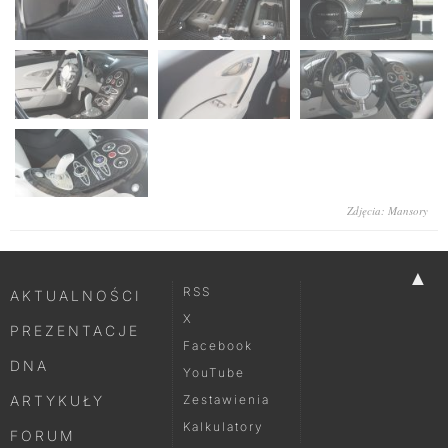
Zdjęcia: Mansory
▲
RSS
AKTUALNOŚCI
X
PREZENTACJE
Facebook
DNA
YouTube
ARTYKUŁY
Zestawienia
Kalkulatory
FORUM