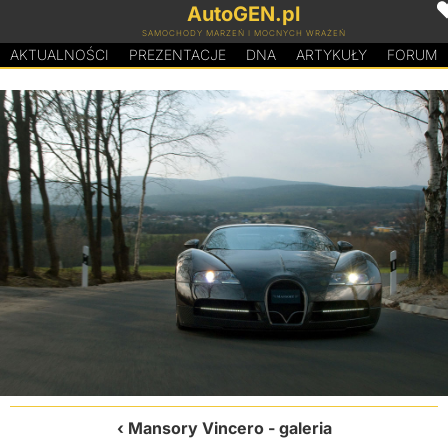
AutoGEN.pl
SAMOCHODY MARZEŃ I MOCNYCH WRAŻEŃ
AKTUALNOŚCI
PREZENTACJE
D
N
A
ARTYKUŁY
FORUM
Mansory Vincero
- galeria