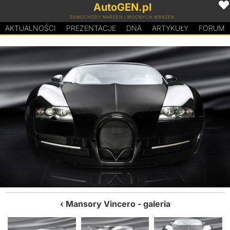
AutoGEN.pl
SAMOCHODY MARZEŃ I MOCNYCH WRAŻEŃ
AKTUALNOŚCI
PREZENTACJE
D
N
A
ARTYKUŁY
FORUM
Mansory Vincero
- galeria