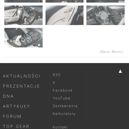
Zdjęcia: Mansory
▲
RSS
AKTUALNOŚCI
X
PREZENTACJE
Facebook
DNA
YouTube
ARTYKUŁY
Zestawienia
Kalkulatory
FORUM
TOP GEAR
Kontakt