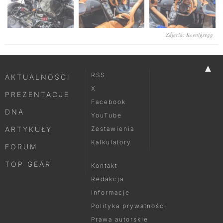
Zdjęcia: Koenigsegg
▲
RSS
AKTUALNOŚCI
X
PREZENTACJE
Facebook
DNA
YouTube
ARTYKUŁY
Zestawienia
Kalkulatory
FORUM
TOP GEAR
Kontakt
Redakcja
Informacje
Polityka prywatności
Prawa autorskie