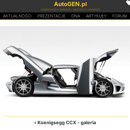
AutoGEN.pl
SAMOCHODY MARZEŃ I MOCNYCH WRAŻEŃ
AKTUALNOŚCI
PREZENTACJE
D
N
A
ARTYKUŁY
FORUM
Koenigsegg CCX
- galeria