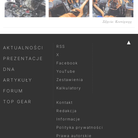
Zdjęcia: Koenigsegg
▲
RSS
AKTUALNOŚCI
X
PREZENTACJE
Facebook
DNA
YouTube
ARTYKUŁY
Zestawienia
Kalkulatory
FORUM
TOP GEAR
Kontakt
Redakcja
Informacje
Polityka prywatności
Prawa autorskie