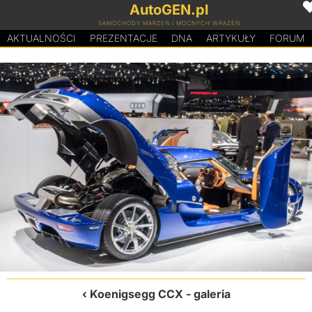
AutoGEN.pl
SAMOCHODY MARZEŃ I MOCNYCH WRAŻEŃ
AKTUALNOŚCI
PREZENTACJE
D
N
A
ARTYKUŁY
FORUM
Koenigsegg CCX
- galeria