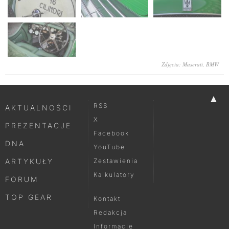
Zdjęcia: Maserati, BMW
▲
RSS
AKTUALNOŚCI
X
PREZENTACJE
Facebook
DNA
YouTube
ARTYKUŁY
Zestawienia
Kalkulatory
FORUM
TOP GEAR
Kontakt
Redakcja
Informacje