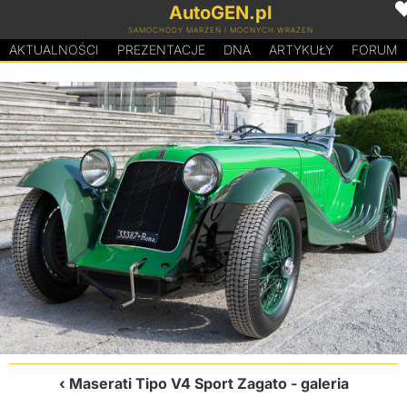
AutoGEN.pl
SAMOCHODY MARZEŃ I MOCNYCH WRAŻEŃ
AKTUALNOŚCI
PREZENTACJE
D
N
A
ARTYKUŁY
FORUM
Maserati Tipo V4 Sport Zagato
- galeria