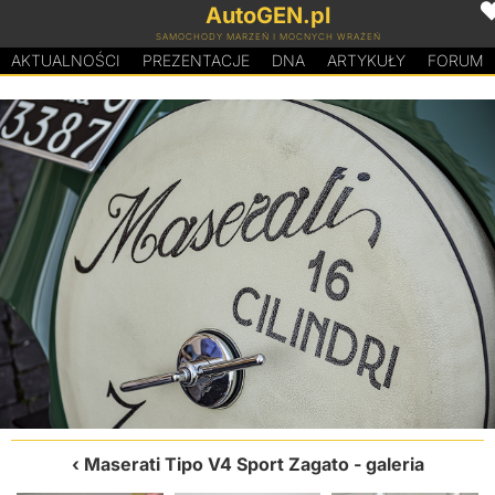
AutoGEN.pl
SAMOCHODY MARZEŃ I MOCNYCH WRAŻEŃ
AKTUALNOŚCI
PREZENTACJE
D
N
A
ARTYKUŁY
FORUM
Maserati Tipo V4 Sport Zagato
- galeria