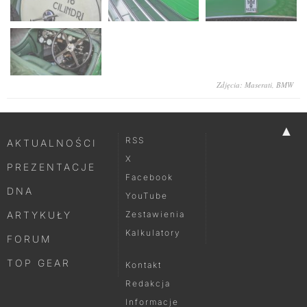
Zdjęcia: Maserati, BMW
▲
RSS
AKTUALNOŚCI
X
PREZENTACJE
Facebook
DNA
YouTube
ARTYKUŁY
Zestawienia
Kalkulatory
FORUM
TOP GEAR
Kontakt
Redakcja
Informacje