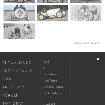
Zdjęcia: Mercedes-Benz
▲
RSS
AKTUALNOŚCI
X
PREZENTACJE
Facebook
DNA
YouTube
ARTYKUŁY
Zestawienia
Kalkulatory
FORUM
TOP GEAR
Kontakt