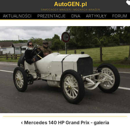
AutoGEN.pl
SAMOCHODY MARZEŃ I MOCNYCH WRAŻEŃ
AKTUALNOŚCI
PREZENTACJE
D
N
A
ARTYKUŁY
FORUM
Mercedes 140 HP Grand Prix
- galeria