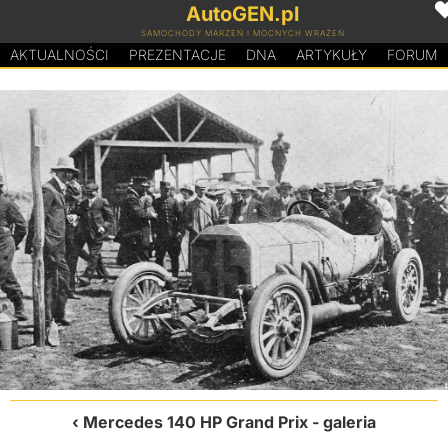
AutoGEN.pl
SAMOCHODY MARZEŃ I MOCNYCH WRAŻEŃ
AKTUALNOŚCI
PREZENTACJE
D
N
A
ARTYKUŁY
FORUM
Mercedes 140 HP Grand Prix
- galeria