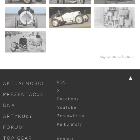
Zdjęcia: Mercedes-Benz
▲
RSS
AKTUALNOŚCI
X
PREZENTACJE
Facebook
DNA
YouTube
ARTYKUŁY
Zestawienia
Kalkulatory
FORUM
TOP GEAR
Kontakt