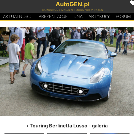
AutoGEN.pl
SAMOCHODY MARZEŃ I MOCNYCH WRAŻEŃ
AKTUALNOŚCI
PREZENTACJE
D
N
A
ARTYKUŁY
FORUM
Touring Berlinetta Lusso
- galeria