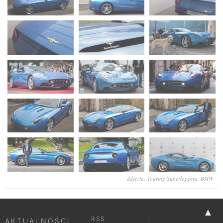
Zdjęcia: Touring Superleggera, BMW
▲
RSS
AKTUALNOŚCI