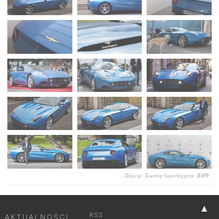
Zdjęcia: Touring Superleggera, BMW
▲
RSS
AKTUALNOŚCI