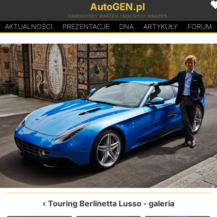
AutoGEN.pl
SAMOCHODY MARZEŃ I MOCNYCH WRAŻEŃ
AKTUALNOŚCI
PREZENTACJE
D
N
A
ARTYKUŁY
FORUM
Touring Berlinetta Lusso
- galeria