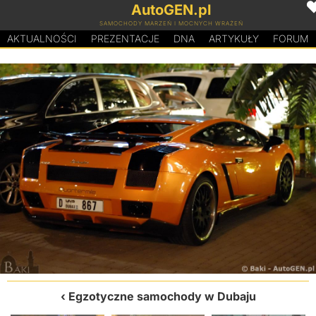
AutoGEN.pl
SAMOCHODY MARZEŃ I MOCNYCH WRAŻEŃ
AKTUALNOŚCI
PREZENTACJE
D
N
A
ARTYKUŁY
FORUM
Egzotyczne samochody w Dubaju