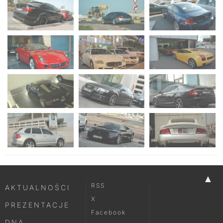
▲
RSS
AKTUALNOŚCI
X
PREZENTACJE
Facebook
DNA