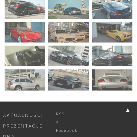
▲
RSS
AKTUALNOŚCI
X
PREZENTACJE
Facebook
DNA