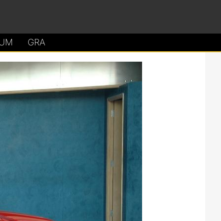
UM
GRA