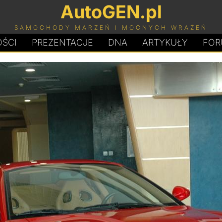
AutoGEN.pl
SAMOCHODY MARZEŃ I MOCNYCH WRAŻEŃ
ŚCI
PREZENTACJE
D
N
A
ARTYKUŁY
FOR