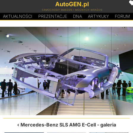
AutoGEN.pl
SAMOCHODY MARZEŃ I MOCNYCH WRAŻEŃ
AKTUALNOŚCI
PREZENTACJE
D
N
A
ARTYKUŁY
FORUM
Mercedes-Benz SLS AMG E-Cell
- galeria