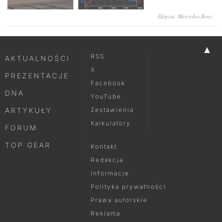
Zdjęcia: Mercedes-Benz
▲
RSS
AKTUALNOŚCI
X
PREZENTACJE
Facebook
DNA
YouTube
ARTYKUŁY
Zestawienia
Kalkulatory
FORUM
TOP GEAR
Kontakt
Redakcja
Informacje
Polityka prywatności
Prawa autorskie
Reklama