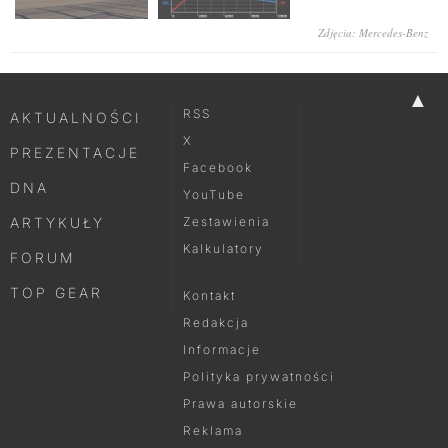
Zdjęcia: Mercedes-Benz
▲
RSS
AKTUALNOŚCI
X
PREZENTACJE
Facebook
DNA
YouTube
ARTYKUŁY
Zestawienia
Kalkulatory
FORUM
TOP GEAR
Kontakt
Redakcja
Informacje
Polityka prywatności
Prawa autorskie
Reklama