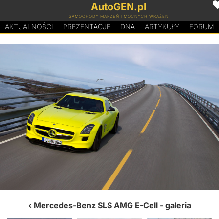
AutoGEN.pl
SAMOCHODY MARZEŃ I MOCNYCH WRAŻEŃ
AKTUALNOŚCI
PREZENTACJE
D
N
A
ARTYKUŁY
FORUM
Mercedes-Benz SLS AMG E-Cell
- galeria