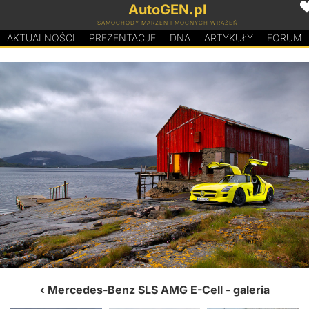
AutoGEN.pl
SAMOCHODY MARZEŃ I MOCNYCH WRAŻEŃ
AKTUALNOŚCI
PREZENTACJE
D
N
A
ARTYKUŁY
FORUM
Mercedes-Benz SLS AMG E-Cell
- galeria