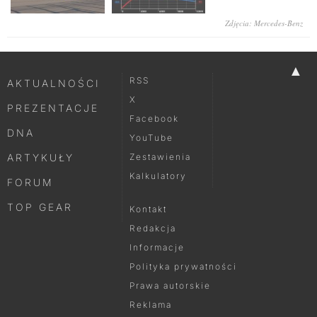
Zdjęcia: Mercedes-Benz
▲
RSS
AKTUALNOŚCI
X
PREZENTACJE
Facebook
DNA
YouTube
ARTYKUŁY
Zestawienia
Kalkulatory
FORUM
TOP GEAR
Kontakt
Redakcja
Informacje
Polityka prywatności
Prawa autorskie
Reklama