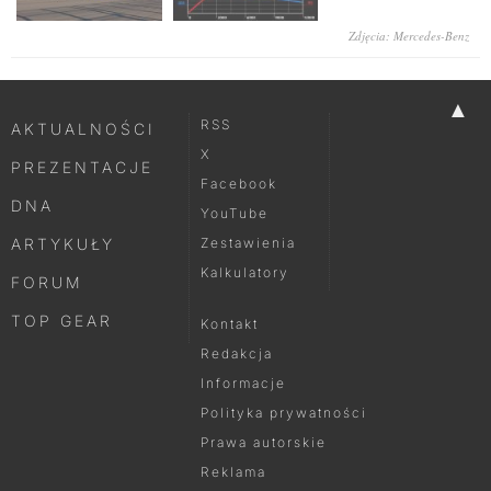
Zdjęcia: Mercedes-Benz
▲
RSS
AKTUALNOŚCI
X
PREZENTACJE
Facebook
DNA
YouTube
ARTYKUŁY
Zestawienia
Kalkulatory
FORUM
TOP GEAR
Kontakt
Redakcja
Informacje
Polityka prywatności
Prawa autorskie
Reklama