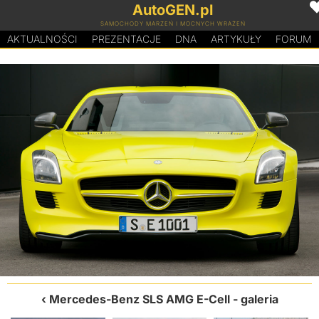
AutoGEN.pl
SAMOCHODY MARZEŃ I MOCNYCH WRAŻEŃ
AKTUALNOŚCI
PREZENTACJE
D
N
A
ARTYKUŁY
FORUM
Mercedes-Benz SLS AMG E-Cell
- galeria