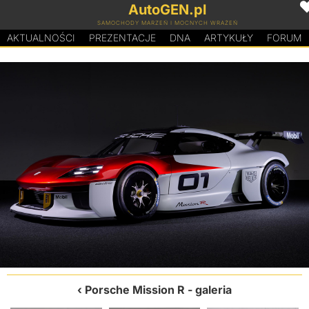
AutoGEN.pl
SAMOCHODY MARZEŃ I MOCNYCH WRAŻEŃ
AKTUALNOŚCI
PREZENTACJE
D
N
A
ARTYKUŁY
FORUM
Porsche Mission R
- galeria