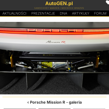
AutoGEN.pl
SAMOCHODY MARZEŃ I MOCNYCH WRAŻEŃ
AKTUALNOŚCI
PREZENTACJE
D
N
A
ARTYKUŁY
FORUM
Porsche Mission R
- galeria