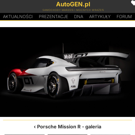
AutoGEN.pl
SAMOCHODY MARZEŃ I MOCNYCH WRAŻEŃ
AKTUALNOŚCI
PREZENTACJE
D
N
A
ARTYKUŁY
FORUM
Porsche Mission R
- galeria