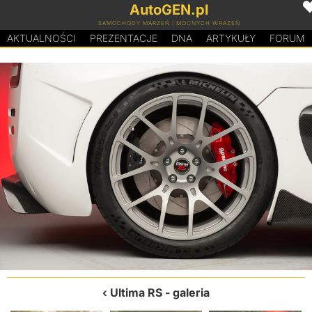
AutoGEN.pl
SAMOCHODY MARZEŃ I MOCNYCH WRAŻEŃ
AKTUALNOŚCI
PREZENTACJE
D
N
A
ARTYKUŁY
FORUM
Ultima RS
- galeria