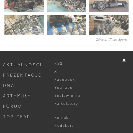
Zdjęcia: Ultima Sports
▲
RSS
AKTUALNOŚCI
X
PREZENTACJE
Facebook
DNA
YouTube
ARTYKUŁY
Zestawienia
Kalkulatory
FORUM
TOP GEAR
Kontakt
Redakcja