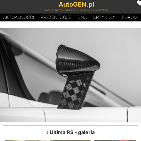
AutoGEN.pl
SAMOCHODY MARZEŃ I MOCNYCH WRAŻEŃ
AKTUALNOŚCI
PREZENTACJE
D
N
A
ARTYKUŁY
FORUM
Ultima RS
- galeria