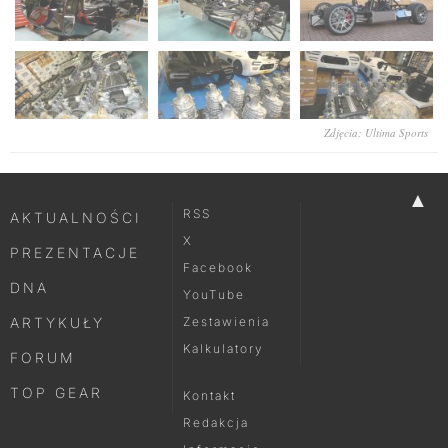
Zdjęcia: Ultima Sports
▲
RSS
AKTUALNOŚCI
X
PREZENTACJE
Facebook
DNA
YouTube
ARTYKUŁY
Zestawienia
Kalkulatory
FORUM
TOP GEAR
Kontakt
Redakcja