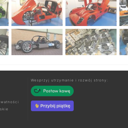
Wesprzyj utrzymanie i rozwój strony:
ywatności
skie