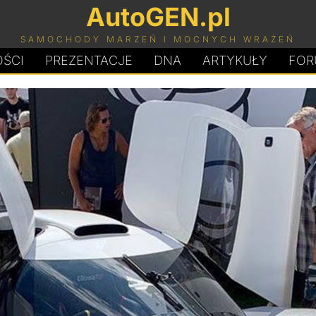
AutoGEN.pl
SAMOCHODY MARZEŃ I MOCNYCH WRAŻEŃ
ŚCI
PREZENTACJE
D
N
A
ARTYKUŁY
FOR