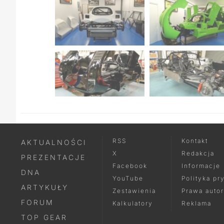
RSS
Kontakt
AKTUALNOŚCI
X
Redakcja
PREZENTACJE
Facebook
Informacje
DNA
YouTube
Polityka pr
ARTYKUŁY
Zestawienia
Prawa autor
FORUM
Kalkulatory
Reklama
TOP GEAR