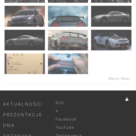
Zdjęcia: Nissan
▲
RSS
AKTUALNOŚCI
X
PREZENTACJE
Facebook
DNA
YouTube
ARTYKUŁY
Zestawienia