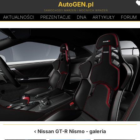
AutoGEN.pl
SAMOCHODY MARZEŃ I MOCNYCH WRAŻEŃ
AKTUALNOŚCI
PREZENTACJE
D
N
A
ARTYKUŁY
FORUM
Nissan GT-R Nismo
- galeria