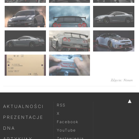
Zdjęcia: Nissan
▲
RSS
AKTUALNOŚCI
X
PREZENTACJE
Facebook
DNA
YouTube
ARTYKUŁY
Zestawienia