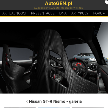
AutoGEN.pl
SAMOCHODY MARZEŃ I MOCNYCH WRAŻEŃ
AKTUALNOŚCI
PREZENTACJE
D
N
A
ARTYKUŁY
FORUM
Nissan GT-R Nismo
- galeria